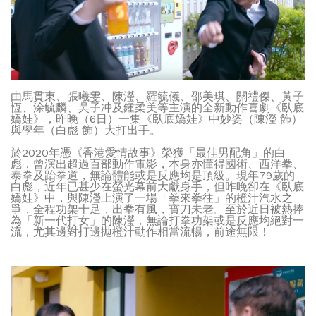
由馬貫東、張曦雯、陳瀅、羅毓儀、邵美琪、關禮傑、黃子
恆、涂毓麟、吳子冲及鍾柔美等主演的全新動作喜劇《臥底
嬌娃》，昨晚（6日）一集《臥底嬌娃》中妙姿（陳瀅 飾）
與學年（白彪 飾）大打出手。
於2020年憑《香港愛情故事》榮獲「最佳男配角」的白
彪，曾演出超過百部動作電影，本身亦懂得國術、西洋拳、
泰拳及跆拳道，無論體能或是反應均是頂級。現年79歲的
白彪，近年已甚少在螢光幕前大獻身手，但昨晚卻在《臥底
嬌娃》中，與陳瀅上演了一場「拳來拳往」的橙汁汽水之
爭，全程功架十足，出拳有風，寶刀未老。至於近日被熱捧
為「新一代打女」的陳瀅，無論打拳功架或是反應均絕對一
流，尤其邊對打邊拋橙汁動作相當流暢，前途無限！