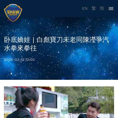
EN
繁
简
卧底嬌娃 | 白彪寶刀未老同陳瀅爭汽
水拳來拳往
2026-03-12 12:00