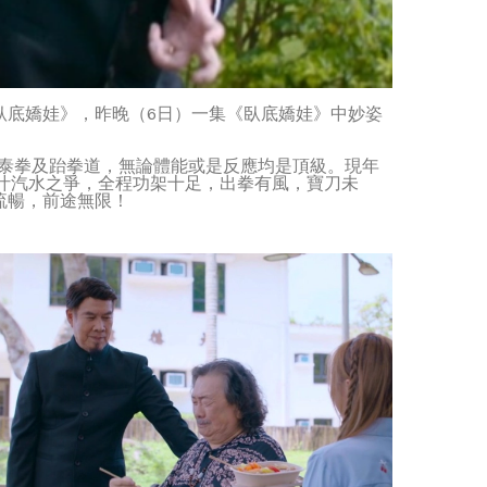
臥底嬌娃》，昨晚（6日）一集《臥底嬌娃》中妙姿
、泰拳及跆拳道，無論體能或是反應均是頂級。現年
汁汽水之爭，全程功架十足，出拳有風，寶刀未
流暢，前途無限！