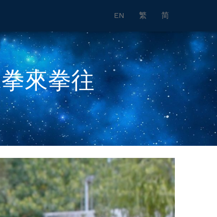
EN
繁
简
水拳來拳往