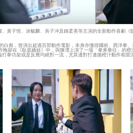
傑、黃子恆、涂毓麟、吳子冲及鍾柔美等主演的全新動作喜劇《
」的白彪，曾演出超過百部動作電影，本身亦懂得國術、西洋拳
但昨晚卻在《臥底嬌娃》中，與陳瀅上演了一場「拳來拳往」的橙
論打拳功架或是反應均絕對一流，尤其邊對打邊拋橙汁動作相當