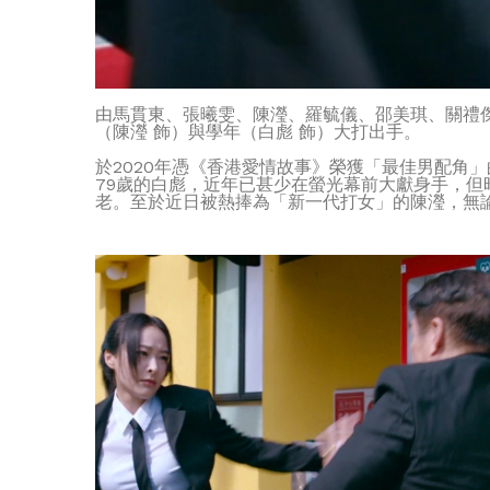
由馬貫東、張曦雯、陳瀅、羅毓儀、邵美琪、關禮
（陳瀅 飾）與學年（白彪 飾）大打出手。
於2020年憑《香港愛情故事》榮獲「最佳男配角
79歲的白彪，近年已甚少在螢光幕前大獻身手，
老。至於近日被熱捧為「新一代打女」的陳瀅，無