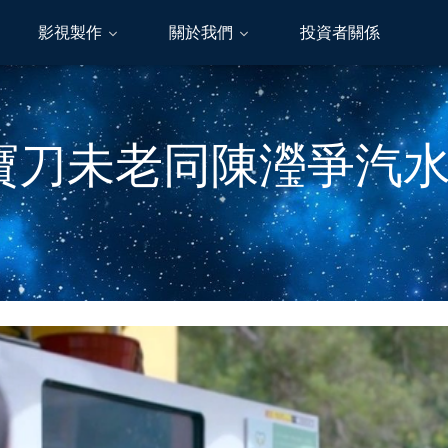
影視製作
關於我們
投資者關係
彪寶刀未老同陳瀅爭汽