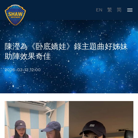
EN
繁
简
陳瀅為《卧底嬌娃》錄主題曲好姊妹
助陣效果奇佳
2026-03-13 12:00