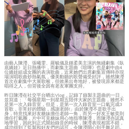
由藝人陳瀅、張曦雯、羅毓儀及鍾柔美主演的無綫劇集《臥
底嬌娃》近日熱播中，而劇集主題曲《喧嘩》也是劇中由4
位嬌娃組成女團的表演歌曲，近來她們出席劇集宣傳時亦現
場演唱歌曲炒熱氣氛，優美動聽的歌聲備受好評，雖然陳瀅
首次在劇集中大展歌喉，但效果出奇地好，被發現原來都是
唱得之人，但背後全因有老友軍團支持。
昨日陳瀅在社交平台晒出Vlog，記錄了錄製主題曲的一日，
並寫道：「每個星期一到星期五陪伴大家的主題曲，雖然不
是第一次入錄音室，但是，是第一次入錄音室一口氣完成3
首歌，非常好的體驗，感謝老師!」由於陳瀅不是歌手出
身，特意找來好友糖妹擔任老師一角，而另一好友王敏奕則
擔任打氣團，片中可見糖妹用心地指導陳瀅，而陳瀅亦認真
地學習，因此到正式開始錄音的時候，陳瀅表現相當不錯，
成功得到了監製和好友們的認可，令陳瀅開心到手舞足蹈。