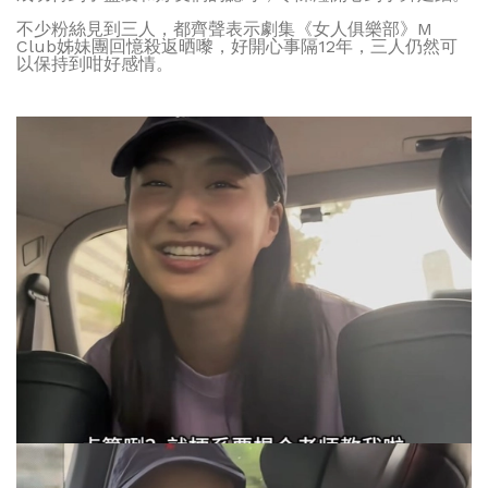
不少粉絲見到三人，都齊聲表示劇集《女人俱樂部》M
Club姊妹團回憶殺返晒嚟，好開心事隔12年，三人仍然可
以保持到咁好感情。