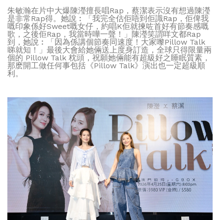
朱敏瀚在片中大爆陳瀅擅長唱Rap，蔡潔表示沒有想過陳瀅
是非常Rap得。她說︰「我完全估佢唔到佢識Rap，佢俾我
嘅印象係好Sweet嘅女仔，約唱K佢就揀咗首好有節奏感嘅
歌，之後佢Rap，我當時嘩一聲！」陳瀅笑謂咩文都Rap
到，她說︰「因為係講個節奏同速度！大家嚟Pillow Talk
睇就知！」最後大會給她倆送上度身訂造，全球只得限量兩
個的 Pillow Talk 枕頭，祝願她倆能有超級好之睡眠質素，
那麽開工做任何事包括《Pillow Talk》演出也一定超級順
利。