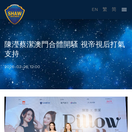
EN
繁
简
陳瀅蔡潔澳門合體開騷 視帝視后打氣
支持
2026-03-26 12:00