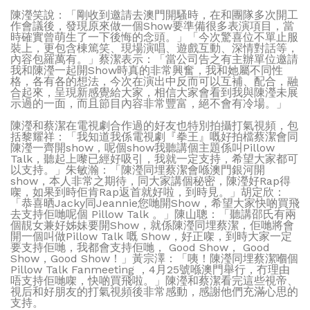
陳瀅笑說：「剛收到邀請去澳門開騷時，在和團隊多次開工
作會議後，發現原來做一個Show要準備很多表演項目，當
時確實曾萌生了一下後悔的念頭。」「今次驚喜位不單止服
裝上，更包含棟篤笑、現場演唱、遊戲互動、深情對話等，
內容包羅萬有。」蔡潔表示：「當公司告之有主辦單位邀請
我和陳瀅一起開Show時真的非常興奮，我和她屬不同性
格，各有各的想法，今次在演出中反而可以互補、配合，融
合起來，呈現新感覺給大家，相信大家會看到我與陳瀅未展
示過的一面，而且節目內容非常豐富，絕不會有冷場。」
陳瀅和蔡潔在電視劇合作過的好友也特別拍攝打氣視頻，包
括黎耀祥：「我知道我係電視劇『拳王』嘅好拍檔蔡潔會同
陳瀅一齊開show，呢個show我聽講個主題係叫Pillow
Talk，聽起上嚟已經好吸引，我就一定支持，希望大家都可
以支持。」朱敏瀚：「陳瀅同埋蔡潔會喺澳門銀河開
show，本人非常之期待，同大家講個秘密，陳瀅好Rap得
㗎，如果到時佢肯Rap返首就好啦，到時見。」胡定欣：
「恭喜晒Jacky同Jeannie您哋開Show，希望大家快啲買飛
去支持佢哋呢個 Pillow Talk 。」陳山聰：「聽講邵氏有兩
個靚女兼好姊妹要開Show，就係陳瀅同埋蔡潔，佢哋將會
開一個叫做Pillow Talk 嘅 Show，好正㗎，到時大家一定
要支持佢哋，我都會支持佢哋， Good Show， Good
Show，Good Show！」黃宗澤：「咦！陳瀅同埋蔡潔嗰個
Pillow Talk Fanmeeting ，4月25號喺澳門舉行，冇理由
唔支持佢哋㗎，快啲買飛啦。」陳瀅和蔡潔看完這些視帝、
視后和好朋友的打氣視頻後非常感動，感謝他們充滿心思的
支持。