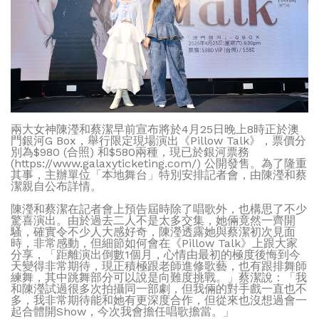
兩大女神陳瀅和蔡潔早前宣布將於4月25日晚上8時正於澳
門銀河G Box，舉行限定現場演出《Pillow Talk》，票價分
別為$980 (合照) 和$580兩種，現已於銀河票務
(https://www.galaxyticketing.com/) 公開發售。為了隆重
其事，主辦單位「本地舞台」特別安排記者會，由陳瀅和蔡
潔親自公布詳情。
陳瀅和蔡潔在記者會上預告屆時除了唱歌外，也構思了不少
驚喜演出。由於過去二人不是太多交集，她倆竟然一齊開
騷，確實令不少人大感好奇，陳瀅透露她與蔡潔初次見面
時，非常感動，但細節如何會在《Pillow Talk》上跟大家
分享，「距離演出倒數1個月，心情由最初的極度後悔到今
天變得非常期待，現正積極跟老師進修歌藝，也有跟排舞師
練舞，其中跳舞部分可以說是向難度挑戰。」蔡潔說：「我
和陳瀅試過很多次拍攝同一部劇，但我倆的對手戲一直也不
多，我非常期待能和她有更深度合作，但從來也沒想過會一
起合體開Show，今次我會擔任唱歌擔當。」