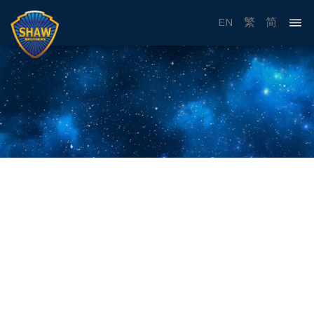
EN
繁
简