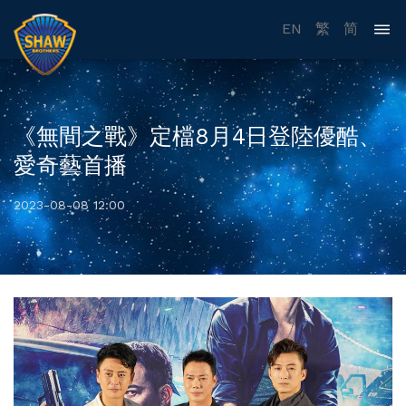
EN
繁
简
《無間之戰》定檔8月4日登陸優酷、
愛奇藝首播
2023-08-08 12:00