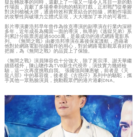
疑反轉故事的同時，還獻上了一場又一場令人耳目一新的動
作場面，貢獻了多場拳拳到肉的精彩打戲，正邪戰鬥從拳腳
對決到槍械火拼，通過特效和實景結合的拍攝，將動作場面
的攻擊性與破壞力立體式呈現，大大增加了本片的可看性。
影片導演麥浩邦早年曾作為徐克導演的副導演在行業內深耕
多年，近年成長為獨當一面的導演，執導的《逃獄兄弟》系
列累計分賬票房超過5000萬，是最成功的港式網路電影系
列。 《無間之戰》由麥浩邦導演在幕後保駕護航，憑藉著
他對於網路電影拍攝製作的用心，對於網路電影觀眾喜好的
把握，為《無間之戰》的品質上了保險。
《無間之戰》演員陣容也十分強大，除了黃宗澤、謝天華繼
續搭檔外，陳山聰作為TVB新生代視帝，演技實力幾經檢
驗，這一次再度挑戰自我。 張國強與陳惠敏，前者是《天
龍八部》中的慕容復，後者是《古惑仔》系列中的駱駝，攜
手其他一眾熟臉演員，挑動觀眾們的港片港劇DNA。