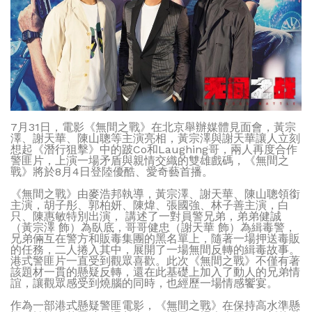
7月31日，電影《無間之戰》在北京舉辦媒體見面會，黃宗
澤、謝天華、陳山聰等主演亮相，黃宗澤與謝天華讓人立刻
想起《潛行狙擊》中的跛Co和Laughing哥，兩人再度合作
警匪片，上演一場矛盾與親情交織的雙雄戲碼，《無間之
戰》將於8月4日登陸優酷、愛奇藝首播。
《無間之戰》由麥浩邦執導，黃宗澤、謝天華、陳山聰領銜
主演，胡子彤、郭柏妍、陳煒、張國強、林子善主演，白
只、陳惠敏特別出演， 講述了一對員警兄弟，弟弟健誠
（黃宗澤 飾）為臥底，哥哥健忠（謝天華 飾）為緝毒警，
兄弟倆互在警方和販毒集團的黑名單上，隨著一場押送毒販
的任務，二人捲入其中，展開了一場無間反轉的緝毒故事。
港式警匪片一直受到觀眾喜歡。此次《無間之戰》不僅有著
該題材一貫的懸疑反轉，還在此基礎上加入了動人的兄弟情
誼，讓觀眾感受到燒腦的同時，也經歷一場情感饗宴。
作為一部港式懸疑警匪電影，《無間之戰》在保持高水準懸