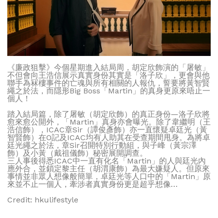
《廉政狙擊》今個星期進入結局周，胡定欣飾演的「屠敏」
不但會向王浩信展示真實身份其實是「洛子欣」，更會與他
聯手為冧樓事件的亡魂與所有相關的人報仇，誓要將黃智賢
繩之於法，而隱形Big Boss「Martin」的真身更原來唔止一
個人！
踏入結局篇，除了屠敏（胡定欣飾）的真正身份—洛子欣將
愈來愈公開外，「Martin」真身亦會曝光。除了韋繼明（王
浩信飾），ICAC章Sir（譚俊彥飾）亦一直懷疑卓廷光（黃
智賢飾）在O記及ICAC均有人助其在受查期間甩身。為將卓
廷光繩之於法，章Sir召開特別行動組，與子峰（黃宗澤
飾）及小黃（戴祖儀飾）秘密展開調查。
三人事後得悉ICAC中一直有化名「Martin」的人與廷光內
應外合，並鎖定黎主任（胡渭康飾）為最大嫌疑人。但原來
事情並非眾人想像般簡單，卓廷光等人口中的「Martin」原
來並不止一個人，牽涉者真實身份更是超乎想像…
Credit: hkulifestyle