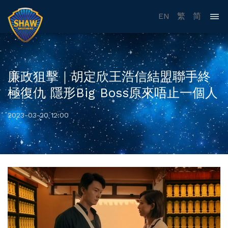
EN
繁
简
廉政狙擊｜胡定欣王浩信結盟聯手終
極復仇 隱形Big Boss原來唔止一個人
2023-03-20 12:00