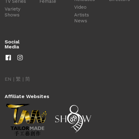
TV Series
Female
Video
Variety
Shows
Artists
News
Social
Media
EN
|
繁
|
简
Affiliate Websites