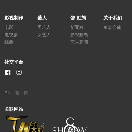
影视制作
藝人
邵 動態
关于我们
电影
男艺人
新聞稿
董事会成
电视剧
女艺人
影視動態
綜藝
艺人新闻
社交平台
EN
|
繁
|
简
关联网站