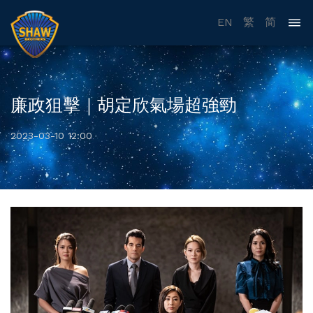
EN
繁
简
廉政狙擊｜胡定欣氣場超強勁
2023-03-10 12:00