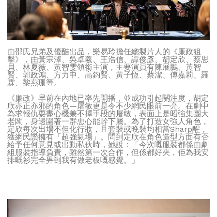
由邵氏兄弟及優酷出品，樂易玲擔任總製片人的《廉政狙
擊》，由黃宗澤、吳卓羲、王浩信、譚俊彥、胡定欣、蔡思
貝、林夏薇、黃智雯領銜主演，主要演員有陳展鵬、黃智
賢、郭政鴻、方力申、高鈞賢、黃子恆、蔡潔、傅嘉莉、羅
霖、黎燕珊等。
《廉政》早前在內地已率先開播，並成功引起關注度，胡定
欣亦正亦邪的角色—屠敏更是令不少網民眼前一亮。在劇中
為求報仇耍盡心機兼不擇手段的屠敏，表面上是昭強集團大
老闆，身邊圍著一群忠心能幹下屬。為了打造女強人角色，
定欣每次出場不但化行妝，且套裝或晚裝均相當Sharp醒，
獲網民讚擁有「超強氣場」。問到定欣在角色造型方面有否
給予任何意見或出動私伙時，她說：「今次嘅服裝都係由劇
組服裝指導負責，雖然第一次合作，但係都好夾，佢為我安
排嘅衫完全畀到我有做老板嘅感覺。」