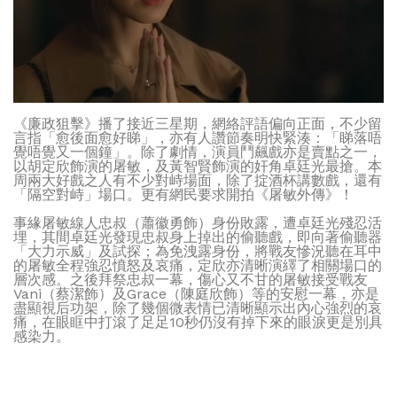
《廉政狙擊》播了接近三星期，網絡評語偏向正面，不少留
言指「愈後面愈好睇」，亦有人讚節奏明快緊湊：「睇落唔
覺唔覺又一個鐘」。除了劇情，演員鬥飆戲亦是賣點之一，
以胡定欣飾演的屠敏，及黃智賢飾演的奸角卓廷光最搶。本
周兩大好戲之人有不少對峙場面，除了掟酒杯講數戲，還有
「隔空對峙」場口。更有網民要求開拍《屠敏外傳》！
事緣屠敏線人忠叔（蕭徽勇飾）身份敗露，遭卓廷光殘忍活
埋，其間卓廷光發現忠叔身上掉出的偷聽戲，即向著偷聽器
「大力示威」及試探；為免洩露身份，將戰友慘況聽在耳中
的屠敏全程強忍憤怒及哀痛，定欣亦清晰演繹了相關場口的
層次感。之後拜祭忠叔一幕，傷心又不甘的屠敏接受戰友
Vani（蔡潔飾）及Grace（陳庭欣飾）等的安慰一幕，亦是
盡顯視后功架，除了幾個微表情已清晰顯示出內心強烈的哀
痛，在眼眶中打滾了足足10秒仍沒有掉下來的眼淚更是別具
感染力。