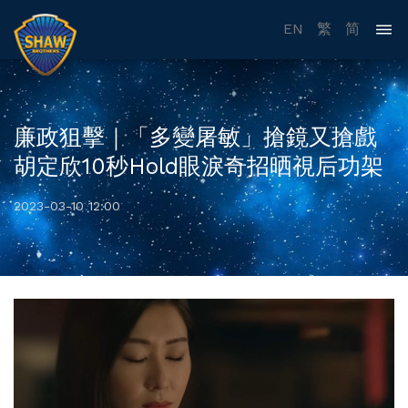
EN
繁
简
廉政狙擊｜「多變屠敏」搶鏡又搶戲
胡定欣10秒Hold眼淚奇招晒視后功架
2023-03-10 12:00