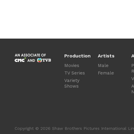
Production
Artists
A
Movies
Male
P
R
TV Series
Female
V
Variety
Shows
A
Copyright © 2026 Shaw Brothers Pictures International Limi