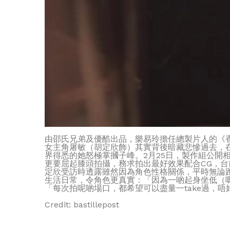
由邵氏兄弟及優酷出品，樂易玲擔任總製片人的《
女主角屠敏（胡定欣飾）其實背後暗藏悲慘過去，
界得悉的她怒極掌摑子峰。2月25日，製作組公
更要屈起膝頭拍攝，務求拍出最好效果配合CG，台
定欣受訪時透露雖然因為角色性格關係，平時無論
生活日常，令角色更真實：「因為一啲起身坐低（
「每次拍呢啲場口，都希望可以盡量一take過，
Credit: bastillepost