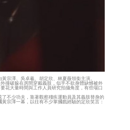
由黃宗澤、吳卓羲、胡定欣、林夏薇領銜主演。
意外撞破躲在房間穿戴義肢，似乎不欲身體缺憾被外
了要花大量時間與工作人員研究拍攝角度，有些場口
花了不少功夫，靠著觀察殘疾運動員及其義肢替身的
摑黃宗澤一幕，以往有不少掌摑戲經驗的定欣笑言：