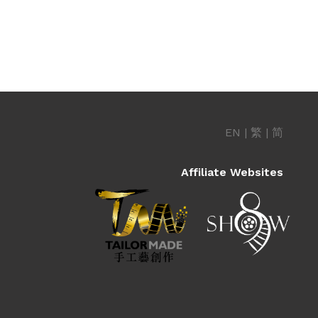
EN
|
繁
|
简
Affiliate Websites