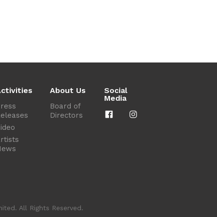
ctivities
About Us
Social
Media
ress
Board of
eleases
Directors
ideo
rtists
News
ted. All Rights Reserved.