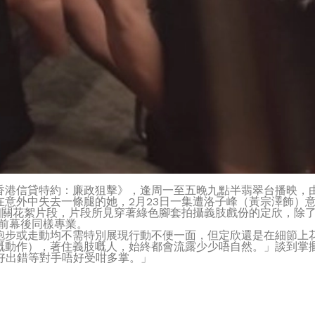
香港信貸特約：廉政狙擊》，逢周一至五晚九點半翡翠台播映，
在意外中失去一條腿的她，2月23日一集遭洛子峰（黃宗澤飾）
開相關花絮片段，片段所見穿著綠色腳套拍攝義肢戲份的定欣，除
前幕後同樣專業。
跑步或走動均不需特別展現行動不便一面，但定欣還是在細節上
嘅動作），著住義肢嘅人，始終都會流露少少唔自然。」談到掌
唔好出錯等對手唔好受咁多掌。」