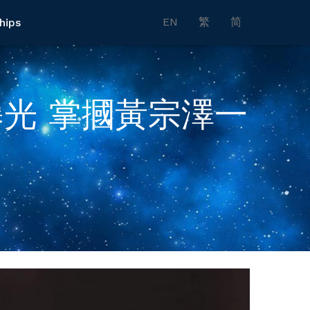
EN
繁
简
hips
光 掌摑黃宗澤一