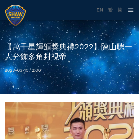
EN
繁
简
【萬千星輝頒獎典禮2022】陳山聰一
人分飾多角封視帝
2023-03-10 12:00