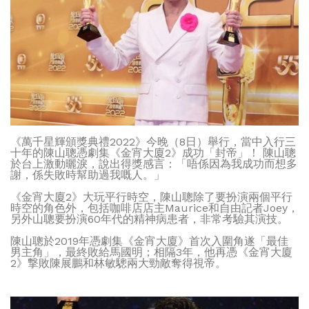
《萬千星輝頒獎典禮2022》今晚（8日）舉行，當中入行三
十年的陳山聰憑劇集《金宵大廈2》成功「封帝」！ 陳山聰
於台上激動曬淚，說出得獎感言：「唔係因為我成功而想多
謝，係失敗時幫助過我嘅人。」
《金宵大廈2》大玩平行時空，陳山聰除了要扮演兩個平行
時空的角色外，包括咖啡店店主Maurice和自由記者Joey，
另外山聰要扮演60年代的精神病患者，非常考驗其演技。
陳山聰於2019年憑劇集《金宵大廈》首次入圍角遂「最佳
男主角」，最終敗給馬國明；相隔3年，他再憑《金宵大廈
2》撃敗陳展鵬和林敏驄兩大勁敵奪得視帝。