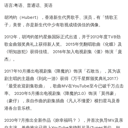
语言:粤语、普通话、英语
胡鸿钧（Hubert），香港新生代男歌手、演员，有「情歌王
子」美誉，亦是新生代中少有歌视成绩俱佳的偶像。
2012年，胡鸿钧签约星焕国际正式出道，并于2012年度TVB劲
歌金曲颁奖典礼上获得新人奖。 2015年凭翻唱歌曲《化蝶》及
《明知故犯》获得佳绩。 2016年加入电视剧集《僵》饰演「庞
杰」。
2017年10月播出电视剧集《降魔的》饰演「石敢当」，其为该
剧主唱的主题曲《到此一游》获得《万千星辉颁奖典礼2017》
「最受欢迎剧集歌曲」 ，歌曲MV在YouTube至今已破千万点击
率。 2020年5月播出电视剧集《降魔的2.0》饰演「莫伟豪」
（豪仔），亲自作曲的剧集插曲《凡人不懂爱》横扫星马及香
港各台音乐榜。
2020年7月推出全新作品《妳幸福吗？ 》，并首次执导MV及亲
自主演，单曲推出已登上YouTube发烧影片及iTunes首位，短