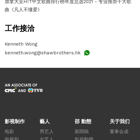
加拿大至HIT中文歌曲排行榜年度总选2021 - 专业推崇十大歌
曲《凡人不懂爱》
工作接洽
Kenneth Wong
kenneth.wong@shawbrothers.hk
影视制作
藝人
邵 動態
关于我们
电影
男艺人
新聞稿
董事会成
电视剧
女艺人
影視動態