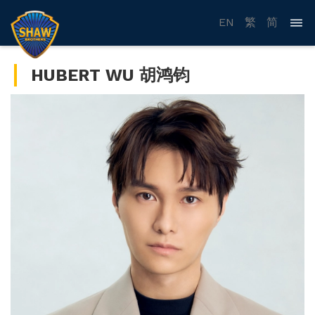
EN
繁
简
HUBERT WU 胡鸿钧