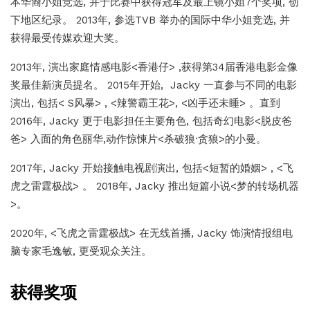
本华裔小姐竞选, 并于比赛中获得冠军及最上镜小姐7个奖项, 创
下地区纪录。 2013年, 参选TVB 举办的国际中华小姐竞选, 并
获得最受传媒欢迎大奖。
2013年, 演出家庭情感电影<香港仔> ,获得第34届香港电影金像
奖最佳新演员提名。 2015年开始, Jacky 一直参与不同的电影
演出, 包括< S风暴> , <辣警霸王花>, <凶手还未睡> 。直到
2016年, Jacky 更于电影担任主要角色, 包括奇幻电影<脱皮爸
爸> 入面的角色丽华,动作惊悚片<杀破狼·贪狼>的小曼。
2017年, Jacky 开始接触电视剧演出, 包括<短暂的婚姻> , <飞
虎之雷霆极战> 。 2018年, Jacky 推出短篇小说<梦的转场机器
>。
2020年, <飞虎之雷霆极战> 在无线首播, Jacky 饰演情报组电
脑专家毛逸敏, 更受观众关注。
获得奖项