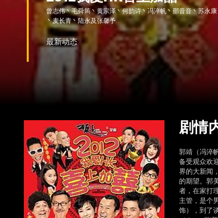
曾志伟丶毛舜筠丶黄宗泽丶何韵诗丶冯淬帆丶邵音音丶苏永康
丶麦长青丶陆永及张馨予
最新动态
剧情
郭靖（冯淬
备受观众欢
界的大新闻，
的期望。郭
者，在家打理
主管，是个
饰），到了谈