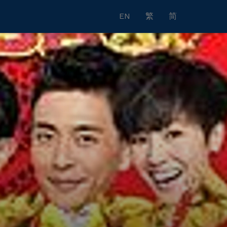
EN
繁
简