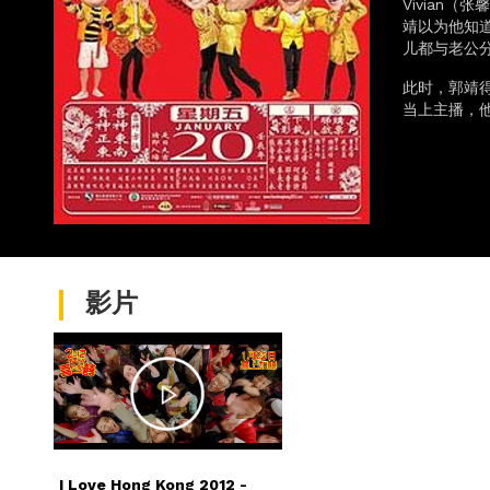
Vivian
靖以为他知
儿都与老公
此时，郭靖
当上主播，
影片
I Love Hong Kong 2012 -