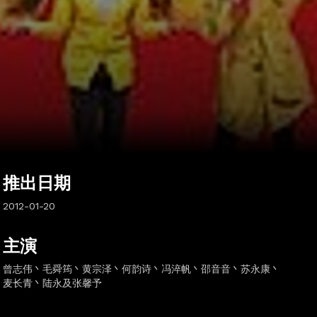
推出日期
2012-01-20
主演
曾志伟丶毛舜筠丶黄宗泽丶何韵诗丶冯淬帆丶邵音音丶苏永康丶
麦长青丶陆永及张馨予