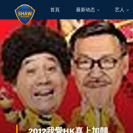
首頁
最新动态
艺人
2012我愛HK喜上加囍