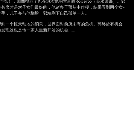
（张馨予饰），因而得罪了也在追求她的大富商Roberto（苏永康饰）。郭
道甚麽才是对子女们最好的，他诸多干预从中作梗，结果弄到­两个女­
分手，儿子亦与他翻脸，郭靖剩下自己孤单一人。
得到一个惊天动地的消息，世界面对前所未有的危机。郭终於有机会
他发现这也是他一家人重新开始的机会……