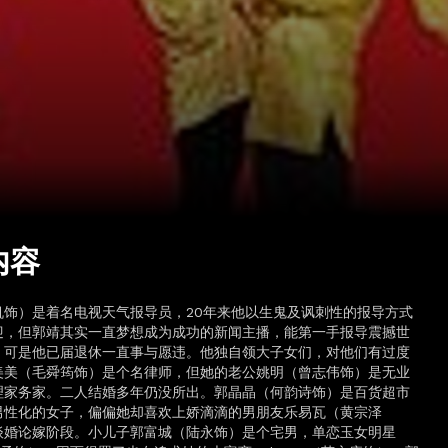
内容
帆饰）是着名电视天气报导员，20年来他以生鬼及讽刺性的报导方式
迎，但郭靖其实一直梦想成为成功的新闻主播，能第一手报导震撼世
可是他­­已届退休一直事与愿违。他独自领大子女们，对他们有过度
美美（毛舜筠饰）是个名律师，但她的老公姚明（曾志伟饰）是无业
家务家。二人结婚多年仍没­所­出。郭晶晶（何韵诗饰）是百货超市
男性化的女子，偏偏她却喜欢上娇滴滴的男朋友乐易瓦（黄宗泽
婚论嫁阶段。小儿子郭富城（陆永饰）是个宅男，单­恋玉­女明星