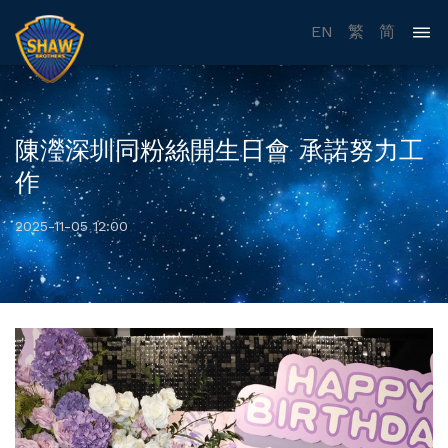
EN
繁
简
陳瀅深圳同粉絲開生日會 承諾努力工
作
2025-11-05 12:00