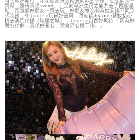
時在歐洲旅行，啱啱朋友買咗兩隻同款的手錶，話想同我一
齊戴，覺得真係sweet。」至於歐洲生日之旅共去了兩個星
期，跟幾個好朋友一齊去玩，好朋友每晚都為她安排不同形
式晚飯，令Jeannie玩得好盡興，回港後Jeannie就收拾心
情去澳門拍攝《璀璨之城》，Jeannie自言好期待:「因為好
耐冇拍劇，真係好開心，我會畀心機工作。」