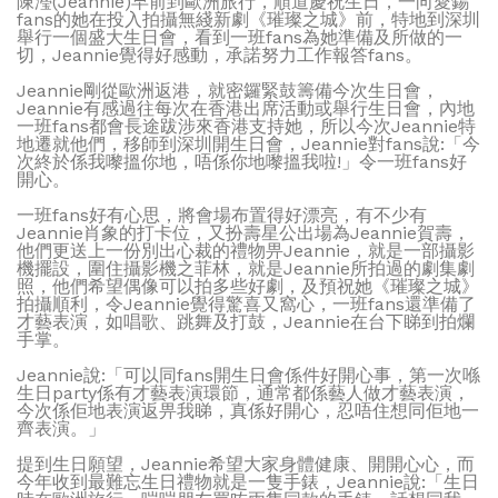
陳瀅(Jeannie)早前到歐洲旅行，順道慶祝生日，一向愛錫
fans的她在投入拍攝無綫新劇《璀璨之城》前，特地到深圳
舉行一個盛大生日會，看到一班fans為她準備及所做的一
切，Jeannie覺得好感動，承諾努力工作報答fans。
Jeannie剛從歐洲返港，就密鑼緊鼓籌備今次生日會，
Jeannie有感過往每次在香港出席活動或舉行生日會，內地
一班fans都會長途跋涉來香港支持她，所以今次Jeannie特
地遷就他們，移師到深圳開生日會，Jeannie對fans說:「今
次終於係我嚟搵你地，唔係你地嚟搵我啦!」令一班fans好
開心。
一班fans好有心思，將會場布置得好漂亮，有不少有
Jeannie肖象的打卡位，又扮壽星公出場為Jeannie賀壽，
他們更送上一份別出心裁的禮物畀Jeannie，就是一部攝影
機擺設，圍住攝影機之菲林，就是Jeannie所拍過的劇集劇
照，他們希望偶像可以拍多些好劇，及預祝她《璀璨之城》
拍攝順利，令Jeannie覺得驚喜又窩心，一班fans還準備了
才藝表演，如唱歌、跳舞及打鼓，Jeannie在台下睇到拍爛
手掌。
Jeannie說:「可以同fans開生日會係件好開心事，第一次喺
生日party係有才藝表演環節，通常都係藝人做才藝表演，
今次係佢地表演返畀我睇，真係好開心，忍唔住想同佢地一
齊表演。」
提到生日願望，Jeannie希望大家身體健康、開開心心，而
今年收到最難忘生日禮物就是一隻手錶，Jeannie說:「生日