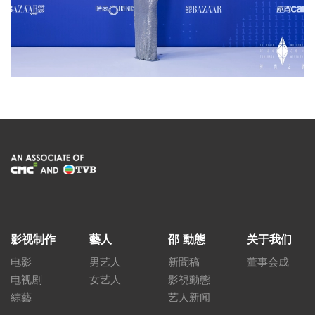
影视制作
藝人
邵 動態
关于我们
电影
男艺人
新聞稿
董事会成
电视剧
女艺人
影視動態
綜藝
艺人新闻