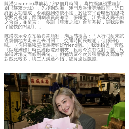
陳瀅(Jeannie)早前花了約3個月時間， 為拍攝無綫重頭新
劇《璀璨之城》，先後到珠海、澳門及香港等地取景，近日
終於大功告成，令她感到依依不捨，於社交平台晒出拍攝花
絮照及視頻，跟同劇演員高海寧、張曦雯、江美儀及鄭子誠
之合照，並留言：「多謝《璀璨之城》台前幕後，讓我度過
了愉快的3個月。」
陳瀅表示今次拍攝異常順利，滿足感很高：「入行咁耐未試
過幾個地方走來走去咁開工，交通時間長咗啲，但係開心
嘅。（你同張曦雯攬頭攬頸好friend喎。）我哋拍另一套戲
《臥底嬌娃》時已經做咗好朋友，反而今次冇乜對手戲，只
係喺片場見面傾到幾句。」但她透露今次與張智霖及高海寧
對戲比較多，與二人溝通不錯，總算過足戲癮。