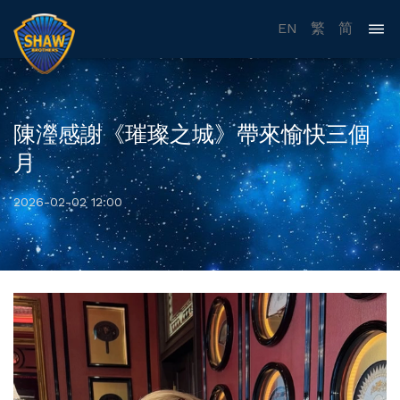
EN
繁
简
陳瀅感謝《璀璨之城》帶來愉快三個
月
2026-02-02 12:00