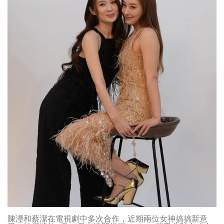
陳瀅和蔡潔在電視劇中多次合作，近期兩位女神搞搞新意