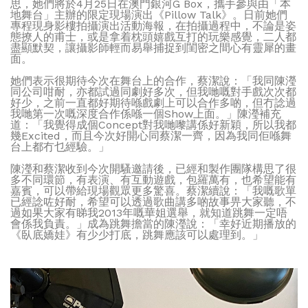
思，她們將於4月25日在澳門銀河G Box，攜手參與由「本
地舞台」主辦的限定現場演出《Pillow Talk》。日前她們
專程現身影樓拍攝演出活動海報，在拍攝過程中，不論是姿
態撩人的甫士，或是拿着枕頭嬉戲互打的玩樂感覺，二人都
盡顯默契，讓攝影師輕而易舉捕捉到閨密之間心有靈犀的畫
面。
她們表示很期待今次在舞台上的合作，蔡潔說：「我同陳瀅
同公司咁耐，亦都試過同劇好多次，但我哋嘅對手戲次次都
好少，之前一直都好期待喺戲劇上可以合作多啲，但冇諗過
我哋第一次嘅深度合作係喺一個Show上面。」陳瀅補充
道：「我覺得成個Concept對我哋嚟講係好新穎，所以我都
幾Excited，而且今次好開心同蔡潔一齊，因為我同佢喺舞
台上都冇乜經驗。」
陳瀅和蔡潔收到今次開騷邀請後，已經和製作團隊構思了很
多不同環節，有表演、有互動遊戲，包羅萬有，也希望能有
嘉賓，可以帶給現場觀眾更多驚喜。蔡潔續說：「我嘅歌單
已經諗咗好耐，希望可以透過歌曲講多啲故事畀大家聽，不
過如果大家有睇我2013年嘅華姐選舉，就知道跳舞一定唔
會係我負責。」成為跳舞擔當的陳瀅說：「幸好近期播放的
《臥底嬌娃》有少少打底，跳舞應該可以處理到。」