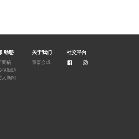
邵 動態
关于我们
社交平台
新聞稿
董事会成
影視動態
艺人新闻