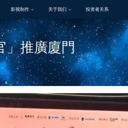
影视制作
关于我们
投资者关系
官」推廣廈門