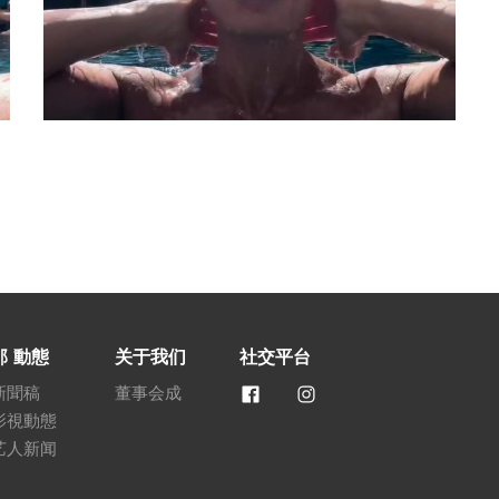
邵 動態
关于我们
社交平台
新聞稿
董事会成
影視動態
艺人新闻