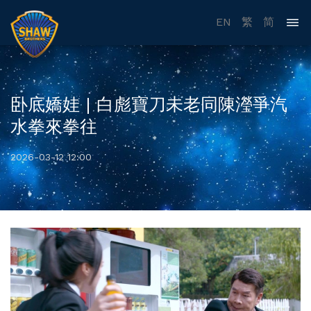
EN
繁
简
卧底嬌娃 | 白彪寶刀未老同陳瀅爭汽
水拳來拳往
2026-03-12 12:00