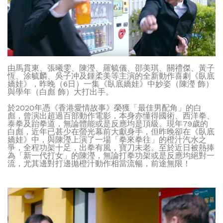
由馬貫東、張曦雯、陳瀅、羅毓儀、邵美琪、關禮傑、黃子
恆、涂毓麟、吳子冲及鍾柔美等主演的全新動作喜劇《臥底
嬌娃》，昨晚（6日）一集《臥底嬌娃》中妙姿（陳瀅 飾）
與學年（白彪 飾）大打出手。
於2020年憑《香港愛情故事》榮獲「最佳男配角」的白
彪，曾演出超過百部動作電影，本身亦懂得國術、西洋拳、
泰拳及跆拳道，無論體能或是反應均是頂級。現年79歲的
白彪，近年已甚少在螢光幕前大獻身手，但昨晚卻在《臥底
嬌娃》中，與陳瀅上演了一場「拳來拳往」的橙汁汽水之
爭，全程功架十足，出拳有風，寶刀未老。至於近日被熱捧
為「新一代打女」的陳瀅，無論打拳功架或是反應均絕對一
流，尤其邊對打邊拋橙汁動作相當流暢，前途無限！