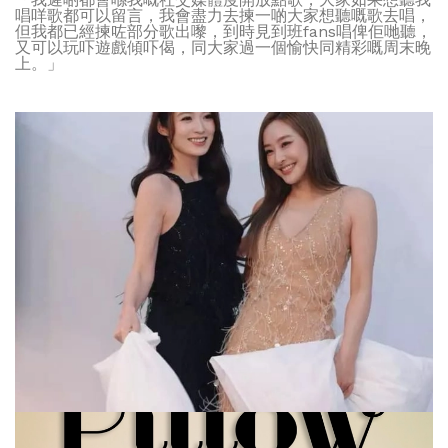
唱咩歌都可以留言，我會盡力去揀一啲大家想聽嘅歌去唱，
但我都已經揀咗部分歌出嚟，到時見到班fans唱俾佢哋聽，
又可以玩吓遊戲傾吓偈，同大家過一個愉快同精彩嘅周末晚
上。」