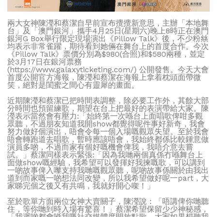
兩大女神陳瀅和蔡潔自早前宣布攪攪新意思，主辦「本地舞
台」及「澳門銀河」攜手4月25日(星期六)晚上8時正在澳門
銀河G Box舉行限定現場演出《Pillow Talk》後，不少粉𢇃
均表示非常雀躍，期待看到她倆在舞台上的首度合作。今次
《Pillow Talk》票價分別為$980(合照)和$580兩種，並定
於3月17日在銀河票務
(https://www.galaxyticketing.com/) 公開發售。今天大會
首度公開官方海報，陳瀅和蔡潔在海報上拿着枕頭面帶微
笑，絕對是閨蜜之間心有靈犀的畫面。
近期陳瀅和蔡潔已把時間表調整，除必要工作外，其餘大部
分時間也預留練歌，期望在台上把最好的表演帶給大家。陳
瀅表示當然會有壓力:「始終第一次喺台上面唱歌俾咁多觀
眾聽，不過朋友知道我開show都覺得呢件事好新奇，我會
努力做好個演出，唔會令每一個入場嘅觀眾失望。至於我會
唔會轉跑道去唱歌，暫時應該唔會，我始終都係比較鍾意做
演員多啲，不過而家有個好嘅機會俾我，我唔介意去嘗
試。」蔡潔同樣表示緊張:「因為我哋兩個真係冇喺舞台上
面做show嘅經驗，我希望可以發揮好我揀嘅歌，可以講到
一啲故事俾入嚟支持我哋嘅觀眾聽，呢啲故事係關於由我出
道到而家嘅一啲想法同改變，所以我希望做好呢一part，大
家睇完個之後又有共鳴，我就好開心㗎！」
至於歌單方面兩位女神大賣關子，陳瀅說：「唔講俾你哋聽
住，等你哋到時入場有驚喜！」蔡潔希望保留少少神秘感，
「我遲啲都會喺我嘅社交媒體度開放點歌，大家如果想聽我