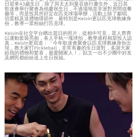
日迎來43歲生日，除了與太太到曼谷旅行慶生外，近日其
歌迷會舉行聚會為他慶祝生日，不過場地並非派對房間或餐
廳等，而是投其所好定在匹克球場舉辦，活動上除了獻唱、
切蛋糕及送禮物環節外，最特別是Kelvin更以匹克球教練身
份，教導一眾粉絲打匹克球。
Kelvin在社交平台晒出當日的照片，從相中可見，眾人齊齊
以運動套裝亮相，各人手執一塊球拍，教學過程相當投入認
真，Kelvin更寫道：「今年歌迷會聚會以匹克球教練身份出
現，教大家打Pickleball，非常有趣的生日派對，多謝大家
給我的禮物和驚喜，最愛關家人！」貼文一出不少圈中好友
及網民都紛紛送上生日祝福。