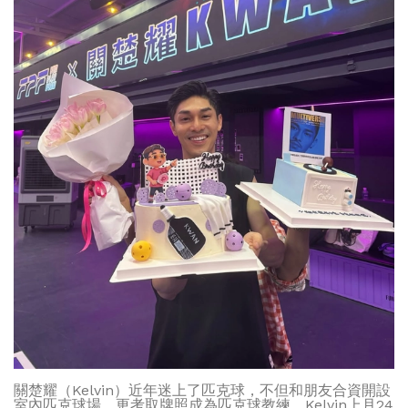
關楚耀（Kelvin）近年迷上了匹克球，不但和朋友合資開設
室內匹克球場，更考取牌照成為匹克球教練，Kelvin上月24