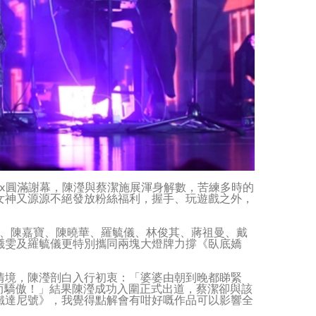
 Box圓滿謝幕，陳瀅與蔡潔施展渾身解數，苦練多時的
女神又源源不絕發放粉絲福利，握手、玩遊戲之外，
玲、陳嘉寶、陳曉華、羅毓儀、林俊其、蔣祖曼、戴
曦雯及羅毓儀更特別攜同兩塊大燈牌力撐《臥底嬌
情境，陳瀅剖白入行初衷：「婆婆由朝到晚都睇緊
而驕傲！」結果陳瀅成功入圍正式出道，蔡潔卻與該
鐵達尼號》，我覺得點解會有咁好嘅作品可以影響全