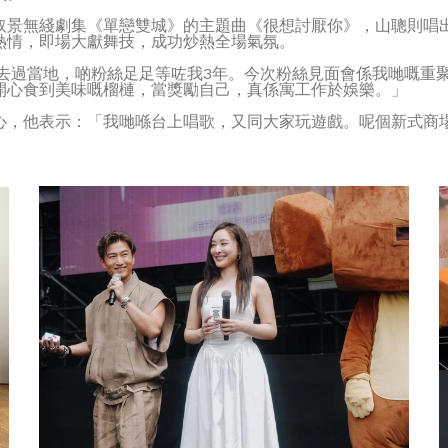
取景無綫劇集《單戀雙城》的主題曲《很想討厭你》，山聰則唱
熱情，即場大獻舞技，成功炒熱全場氣氛。
冇去過當地，啲粉絲足足等咗我3年。今次粉絲見面會係我哋嘅重
開心食到美味嘅榴槤，當獎勵自己，真係寓工作於娛樂。」
心，他表示：「我哋喺台上唱歌，又同大家玩遊戲。呢個新式商