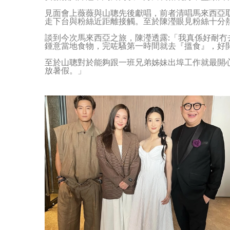
見面會上薇薇與山聰先後獻唱，前者清唱馬來西亞
走下台與粉絲近距離接觸。至於陳瀅眼見粉絲十分
談到今次馬來西亞之旅，陳瀅透露:「我真係好耐
鍾意當地食物，完咗騷第一時間就去『搵食』，好
至於山聰對於能夠跟一班兄弟姊妹出埠工作就最開
放暑假。」