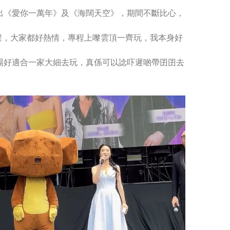
出《愛你一萬年》及《海闊天空》，期間不斷比心，
聚，大家都好熱情，專程上嚟雲頂一齊玩，我本身好
場好適合一家大細去玩，真係可以諗吓遲啲帶囝囝去