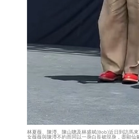
林夏薇、陳瀅、陳山聰及林盛斌(Bob)近日到訪
女薇薇與陳瀅不約而同以一身白長裙現身，盡顯仙