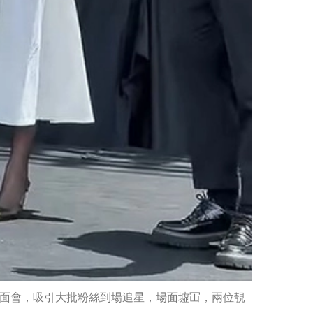
見面會，吸引大批粉絲到場追星，場面墟冚，兩位靚