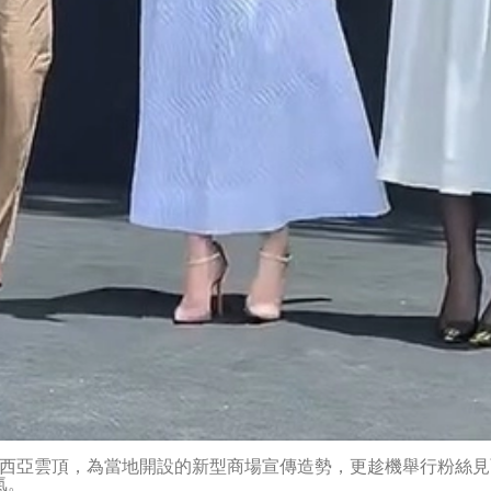
馬來西亞雲頂，為當地開設的新型商場宣傳造勢，更趁機舉行粉絲
氣。