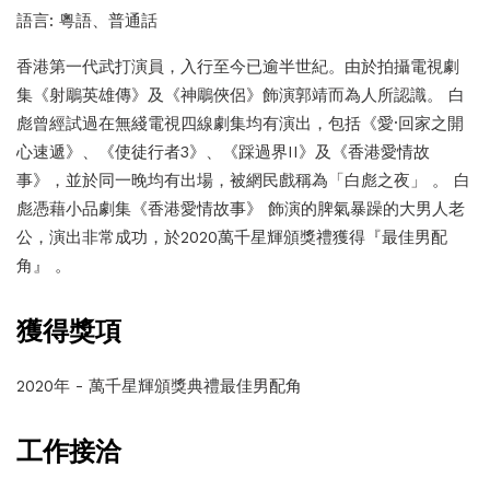
語言: 粵語、普通話
香港第一代武打演員，入行至今已逾半世紀。由於拍攝電視劇
集《射鵰英雄傳》及《神鵰俠侶》飾演郭靖而為人所認識。 白
彪曾經試過在無綫電視四線劇集均有演出，包括《愛·回家之開
心速遞》、《使徒行者3》、《踩過界II》及《香港愛情故
事》，並於同一晚均有出場，被網民戲稱為「白彪之夜」 。 白
彪憑藉小品劇集《香港愛情故事》 飾演的脾氣暴躁的大男人老
公，演出非常成功，於2020萬千星輝頒獎禮獲得『最佳男配
角』 。
獲得獎項
2020年 - 萬千星輝頒獎典禮最佳男配角
工作接洽