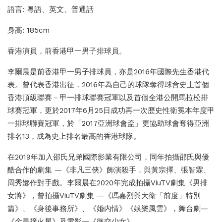
語言: 粵語、英文、普通話
身高: 185cm
香港演員，前香港甲一男子排球員。
李爾晨是前香港甲一男子排球員，亦是2016年國際先生香港代
表。曾代表香港出征，2016年為自己的球隊奪得球會史上首個
香港頂級聯賽－甲一排球聯賽冠軍以及首個全港公開馬拉松排
球賽冠軍，更於2017年6月25日成功再一次歷史性衛冕本年度甲
一排球聯賽冠軍，於「2017亞洲球會盃」更協助球會奪得亞洲
排名13，成為史上排名最高的香港球隊。
在2019年加入邵氏兄弟國際影業有限公司，同年拍攝邵氏與優
酷合作的劇集 —《非凡三俠》飾演殺手，與黃宗擇、張智霖、
周秀娜作對手戲。李爾晨在2020年完成拍攝ViuTV劇集《男排
女將》，曾拍攝ViuTV劇集 —《瑪嘉烈與大衛「前度」特別
篇》、《身後事務所》、《婚內情》《娛樂風雲》，舞台劇—
《金星撞火星》及電影—《微交少女》。