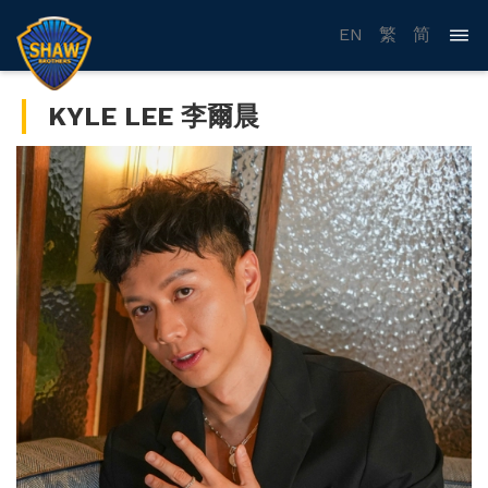
EN
繁
简
KYLE LEE 李爾晨