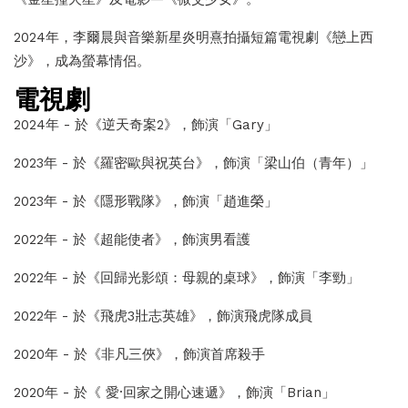
2024年，李爾晨與音樂新星炎明熹拍攝短篇電視劇《戀上西
沙》，成為螢幕情侶。
電視劇
2024年 - 於
《
逆天奇案2
》
，飾演「
Gary
」
2023年 - 於
《
羅密歐與祝英台
》
，飾演「梁山伯（青年）
」
2023年 - 於
《隱形戰隊
》
，飾演「趙進榮」
2022年 - 於
《超能使者
》
，飾演男看護
2022年 - 於《回歸光影頌：母親的桌球》，飾演「李勁」
2022年 - 於
《飛虎3壯志英雄
》
，飾演飛虎隊成員
2020年 - 於《非凡三俠》，飾演首席殺手
2020年 - 於《 愛·回家之開心速遞》，飾演「Brian」