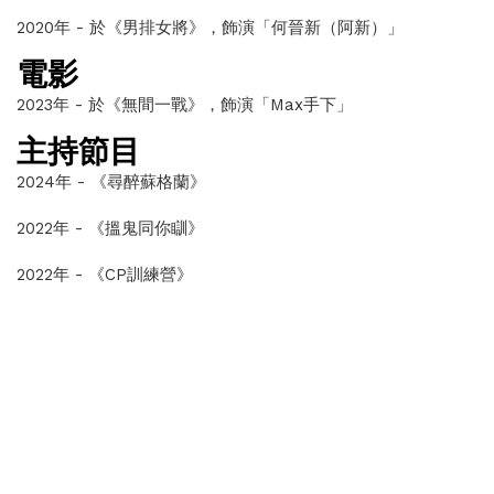
2020年 - 於《男排女將》，飾演「何晉新（阿新）」
電影
2023年 - 於
《無間一戰
》
，飾演「Max手下
」
主持節目
2024年 -
《尋醉蘇格蘭
》
2022年 - 《搵鬼同你瞓》
2022年 - 《CP訓練營》