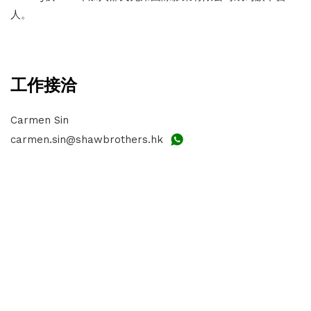
人。
工作接洽
Carmen Sin
carmen.sin@shawbrothers.hk