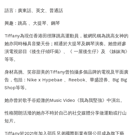
語言 : 廣東話、英⽂、普通話
興趣 : 跳⾼ 、⼤提琴、鋼琴
Tiffany為現任⾹港⽥徑隊跳⾼運動員，被網民稱為跳⾼女神的
她亦同時極具音樂天份 ; 精通於⼤提琴及鋼琴演奏。她曾經參
演電視節目《後⽣仔傾吓偈》、《 ⼀屋後⽣仔》及 《姊妹淘》
等等。
身材高挑、笑容甜美的Tiffany曾拍攝多個品牌的電視及平面廣
告，包括 : Nike x Hypebae 、Reebok、華盛證券、Big Big
Shop等等。
她亦曾於歌手谷婭溦的Music Video《我為我堅強》中演出。
性格開朗活潑的她亦不時於自己的社交媒體分享做運動或行山
短片。
Tiffany於2021年加入邵氏兄弟國際影業有限公司成為旗下藝