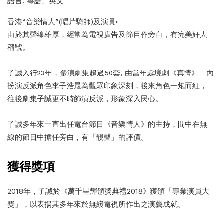
語言: 粵語、英文
香港“音樂情人”(唱片騎師)及演員◦
由於其聲線雄厚，經常為電視廣告及節目作旁白，有完美奸人
稱號。
子誠入行23年，參演劇集超過50套, 由當年處境劇《真情》 內
扮演反派角色李子浩最為觀眾印象深刻，後來角色一炮而紅，
往後劇集子誠更不時飾演反派，形象深入民心。
子誠多年來一直出任電台節目《音樂情人》的主持，間中在無
線的節目中擔任旁白，有「靚聲」的評價。
獲得獎項
2018年，子誠於《萬千星輝頒獎典禮2018》獲頒「專業演員大
獎」，以表揚其多年來於無綫電視所作出之演藝成就。