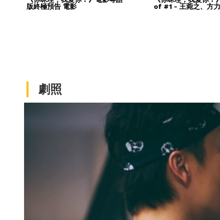
版終極預告 電影
of #1 - 王菀之、方
劇照