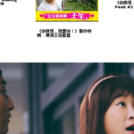
《你咪理，
力申
Peek #
《你咪理，我愛你！》製作特
輯．導演王祖藍篇