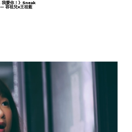
我愛你！》Sneak
3 — 容祖兒x王祖藍