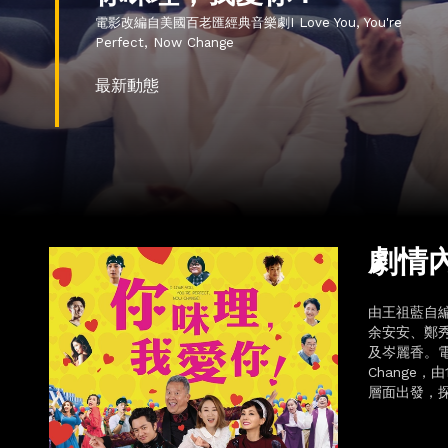
電影改編自美國百老匯經典音樂劇I Love You, You're
Perfect, Now Change
最新動態
劇情
由王祖藍自
余安安、鄭
及岑麗香。電影改
Change
層面出發，