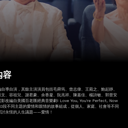
內容
編自導自演，其餘主演演員包括毛舜筠、曾志偉、王菀之、鮑起靜、
秀文、容祖兒、謝君豪、余香凝、阮兆祥、陳嘉佳、楊詩敏、郭晉安
編自美國百老匯經典音樂劇I Love You, You're Perfect, Now
，由13段不同主題的愛情和親情的故事組成，從個人、家庭、社會等不同
探討永恆的人生議題——愛情！