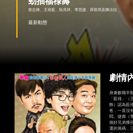
勁抽福祿壽
曾志偉、王祖藍、阮兆祥、李思捷、薛凱琪及陳法拉
最新動態
劇情
身兼數職辛
「藍祿」（
飾）認為藍
爸，一直沒
悶。捷壽（
個好兄弟獲
運的籌碼，