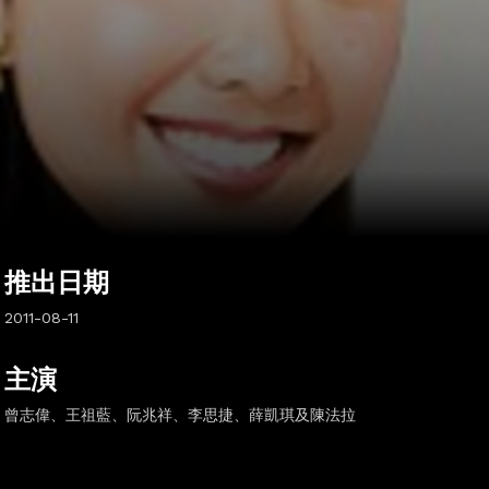
推出日期
2011-08-11
主演
曾志偉、王祖藍、阮兆祥、李思捷、薛凱琪及陳法拉