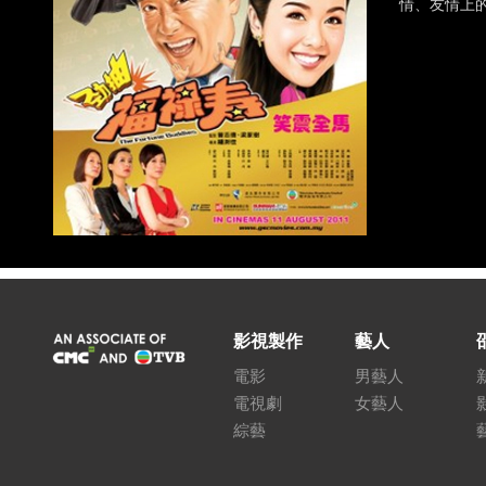
情、友情上
影視製作
藝人
電影
男藝人
電視劇
女藝人
綜藝