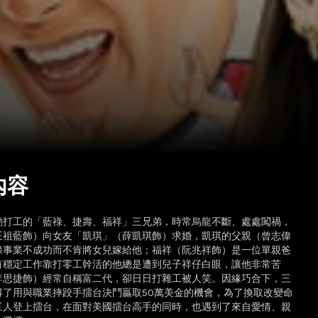
內容
勤打工的「藍祿、捷壽、福祥」三兄弟，時常烏龍不斷、處處闖禍，
王祖藍飾）向女友「凱琪」（薛凱琪飾）求婚，凱琪的父親（曾志偉
祿事業不成功而不肯將女兒嫁給他；福祥（阮兆祥飾）是一位單親爸
有穩定工作靠打零工幹活的他總是遭到兒子祥仔白眼，讓他非常苦
李思捷飾）經常自稱富二代，卻日日打雜工被人笑。因緣巧合下，三
得了用與職業摔跤手擂台決鬥贏取50萬美金的機會，為了換取改變命
三人登上擂台，在面對美國擂台高手的同時，也遇到了來自愛情、親