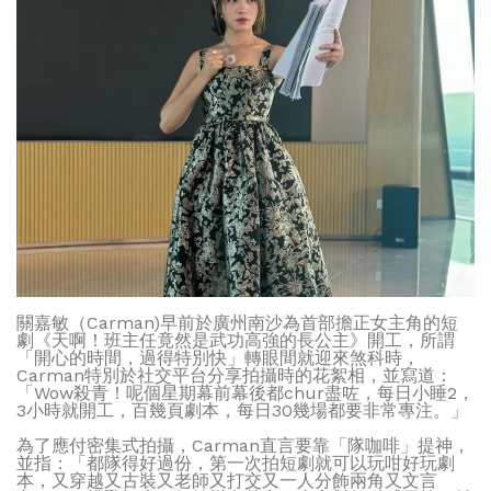
關嘉敏（Carman)早前於廣州南沙為首部擔正女主角的短
劇《天啊！班主任竟然是武功高強的長公主》開工，所謂
「開心的時間，過得特別快」轉眼間就迎來煞科時，
Carman特別於社交平台分享拍攝時的花絮相，並寫道：
「Wow殺青！呢個星期幕前幕後都chur盡咗，每日小睡2，
3小時就開工，百幾頁劇本，每日30幾場都要非常專注。」
為了應付密集式拍攝，Carman直言要靠「隊咖啡」提神，
並指：「都隊得好過份，第一次拍短劇就可以玩咁好玩劇
本，又穿越又古裝又老師又打交又一人分飾兩角又文言