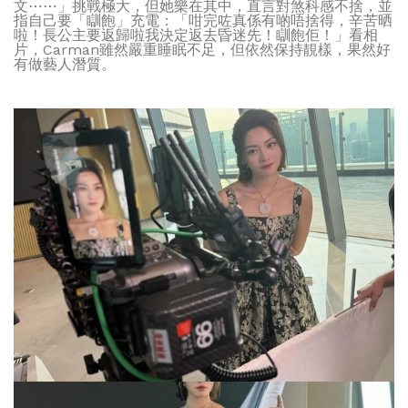
文⋯⋯」挑戰極大，但她樂在其中，直言對煞科感不捨，並
指自己要「瞓飽」充電：「咁完咗真係有啲唔捨得，辛苦晒
啦！長公主要返歸啦我決定返去昏迷先！瞓飽佢！」看相
片，Carman雖然嚴重睡眠不足，但依然保持靚樣，果然好
有做藝人潛質。