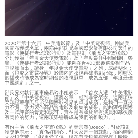
2020年第十六届「中美電影節」及「中美電視節」剛於美
國宣布獲獎名單，兩部由邵氏兄弟國際影業有限公司製作的
電影《使徒行者2諜影行動》及電視劇《飛虎之雷霆極戰》
分別獲頒「年度金天使獎電影」及「年度最佳中國網劇」榮
譽。《使徒行者2諜影行動》能夠在近400部參選影視作品
中脫穎而出，躋身「年度金天使獎電影」之列，成績斐然；
而《飛虎之雷霆極戰》於國內的收視再破港劇紀錄，同時又
於播映時能成為當時網台的收視冠軍，成為五部「年度最佳
中國網劇」之一。
邵氏兄弟執行董事樂易玲小姐表示：「首次入選「中美電影
節」及「中美電視節」獲獎名單，感到非常榮幸。這兩項殊
榮印證著邵氏兄弟於國際影視界的卓越成績，是我們一直努
力不懈、致力製作高品質電影及劇集的成果。能夠獲得國際
及一眾評審的肯定和認可，實在是有賴於所有演員和幕後所
有岡位的努力，這兩項榮譽將成為我們的推動力。」
有份主演《飛虎之雷霆極戰》的黃宗澤(Bosco)，對於該劇
獲獎他表示：「真係好開心，對大家是一個鼓勵，拍的時間
大家也辛苦，而我更受了傷，現在有獎也值得安慰﹗哈哈﹗