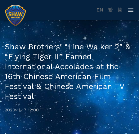
EN
繁
简
Shaw Brothers’ “Line Walker 2” &
“Flying Tiger II” Earned
International Accolades at the
16th Chinese American Film
Festival & Chinese American TV
Festival
2020-11-17 12:00