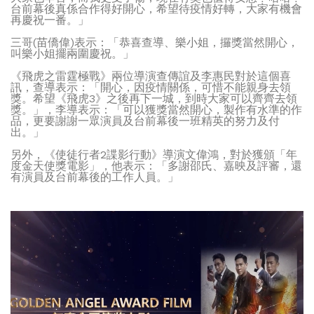
台前幕後真係合作得好開心，希望待疫情好轉，大家有機會
再慶祝一番。」
三哥(苗僑偉)表示：「恭喜查導、樂小姐，攞獎當然開心，
叫樂小姐擺兩圍慶祝。」
《飛虎之雷霆極戰》兩位導演查傳誼及李惠民對於這個喜
訊，查導表示：「開心，因疫情關係，可惜不能親身去領
獎。希望《飛虎3》之後再下一城，到時大家可以齊齊去領
獎。」，李導表示：「可以獲獎當然開心，製作有水準的作
品，更要謝謝一眾演員及台前幕後一班精英的努力及付
出。」
另外，《使徒行者2諜影行動》導演文偉鴻，對於獲頒「年
度金天使獎電影」，他表示：「多謝邵氏、嘉映及評審，還
有演員及台前幕後的工作人員。」