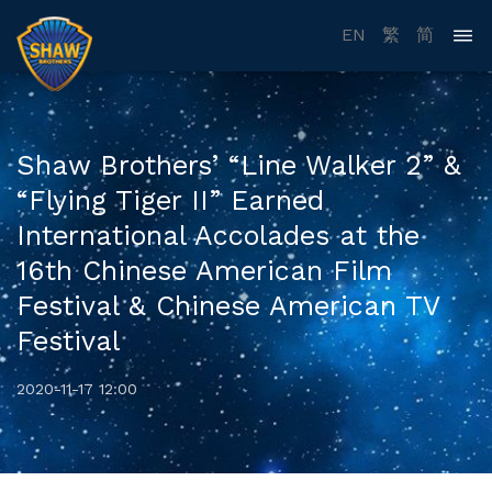
EN
繁
简
Shaw Brothers’ “Line Walker 2” &
“Flying Tiger II” Earned
International Accolades at the
16th Chinese American Film
Festival & Chinese American TV
Festival
2020-11-17 12:00