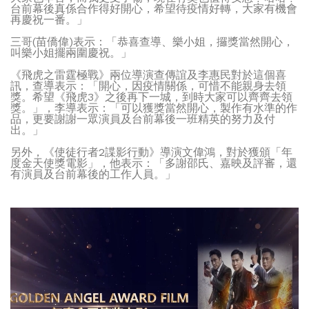
台前幕後真係合作得好開心，希望待疫情好轉，大家有機會
再慶祝一番。」
三哥(苗僑偉)表示：「恭喜查導、樂小姐，攞獎當然開心，
叫樂小姐擺兩圍慶祝。」
《飛虎之雷霆極戰》兩位導演查傳誼及李惠民對於這個喜
訊，查導表示：「開心，因疫情關係，可惜不能親身去領
獎。希望《飛虎3》之後再下一城，到時大家可以齊齊去領
獎。」，李導表示：「可以獲獎當然開心，製作有水準的作
品，更要謝謝一眾演員及台前幕後一班精英的努力及付
出。」
另外，《使徒行者2諜影行動》導演文偉鴻，對於獲頒「年
度金天使獎電影」，他表示：「多謝邵氏、嘉映及評審，還
有演員及台前幕後的工作人員。」