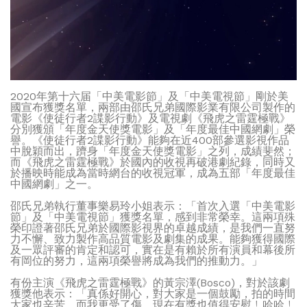
2020年第十六届「中美電影節」及「中美電視節」剛於美
國宣布獲獎名單，兩部由邵氏兄弟國際影業有限公司製作的
電影《使徒行者2諜影行動》及電視劇《飛虎之雷霆極戰》
分別獲頒「年度金天使獎電影」及「年度最佳中國網劇」榮
譽。《使徒行者2諜影行動》能夠在近400部參選影視作品
中脫穎而出，躋身「年度金天使獎電影」之列，成績斐然；
而《飛虎之雷霆極戰》於國內的收視再破港劇紀錄，同時又
於播映時能成為當時網台的收視冠軍，成為五部「年度最佳
中國網劇」之一。
邵氏兄弟執行董事樂易玲小姐表示：「首次入選「中美電影
節」及「中美電視節」獲獎名單，感到非常榮幸。這兩項殊
榮印證著邵氏兄弟於國際影視界的卓越成績，是我們一直努
力不懈、致力製作高品質電影及劇集的成果。能夠獲得國際
及一眾評審的肯定和認可，實在是有賴於所有演員和幕後所
有岡位的努力，這兩項榮譽將成為我們的推動力。」
有份主演《飛虎之雷霆極戰》的黃宗澤(Bosco)，對於該劇
獲獎他表示：「真係好開心，對大家是一個鼓勵，拍的時間
大家也辛苦，而我更受了傷，現在有獎也值得安慰﹗哈哈﹗