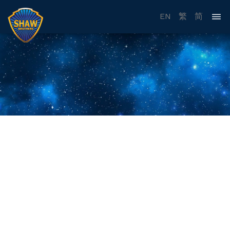
EN
繁
简