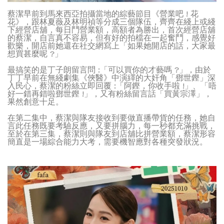
蔡潔早前到馬來西亞拍攝當地的綜藝節目《營業吧 ! 花
花》，跟林夏薇及林明禎等分成三個隊伍，齊齊在綫上或綫
下經營店舖，每日鬥營業額，高額者為勝出，首次經營店舖
的蔡潔，自言真不容易，但有好的拍檔在一起奮鬥，感覺好
歡樂，開店前她還在社交網寫上「如果她開店的話，大家最
想買甚麼呢 ?」
最搞笑的是丁子朗留言問 :「可以買你的才藝嗎 ?」，由於
丁丁早前在無綫劇集《俠醫》中演繹的大奸角「鄧世鏗」深
入民心，蔡潔的粉絲立即回覆 :「阿鏗，你收手啦 !」、「唔
好一錯再錯啦鄧世鏗 !」，又有粉絲留言話「買黃宗澤」，
果然創意十足。
在第二集中，蔡潔與隊友接收到要做直播帶貨的任務，她自
言此任務既要考驗反應，又要拼腦力，每一秒都充滿挑戰，
至於在第三集，蔡潔則與隊友到店舖比拼營業額，蔡潔形容
簡直是一場綜合能力大考，需要機智應對各種突發狀況。