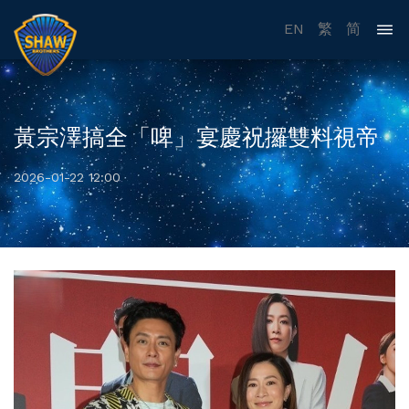
EN
繁
简
黃宗澤搞全「啤」宴慶祝攞雙料視帝
2026-01-22 12:00