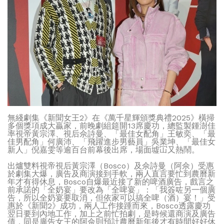
無綫劇集《新聞女王2》在《萬千星輝頒獎典禮2025》橫掃
多個獎項成大贏家，前晚劇組筵開13席慶功，總監製鍾澍佳
率視帝黃宗澤、視后佘詩曼、「最佳女配角」王敏奕、「最
佳男配角」何廣沛、「飛躍進步男藝員」吳業坤、「最佳女
新人」倪嘉雯等逾百台前幕後出席，場面墟冚又熱鬧。
出爐雙料視帝視后黃宗澤（Bosco）及佘詩曼（阿佘）受惠
於劇集大爆，廣告及商演接到手軟，兩人直言要忙到農曆新
年才有得休息，Bosco自爆最近接了新的啤酒廣告，戲言之
前承諾的「全奶宴」要改為「全啤宴」：「我簽咗另一個廣
告，所以全奶宴要取消，但依家可以搞全啤（酒）宴！」受
惠於《新聞2》成功，兩人工作接踵而來，Bosco透露慶功
翌日要到內地工作，加上之前忙拍劇，是時候還商演及廣告
債，同是廣告女王的阿佘則預計農曆新年後才有時間好好休