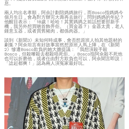
息。
兩人均出名孝順，阿佘計劃陪媽媽旅行，而Bosco指媽媽今
個月生日，會為對方辦完大壽再去旅行，問到媽媽的年紀？
他醒目表示：「18歲！哈哈！其實媽媽之前話想要部新手
機，我另外想買啲首飾畀佢。（買金器？）金器太貴，老人
鍾意玉器，或者買舊豬肉，都係肉器。」
談到《新聞3》未知何時成事，會否想原班人拍其他題材的
劇集？阿佘坦言有好故事當然想原班人馬上陣，在《新聞
2》慘遭Bosco欺負的她大膽提議：「我想演殺手殺
Bosco，但殺嚟殺去都殺唔死佢。」Bosco指阿佘殺不死他
也可以折磨他，或者任由對方欺負也可以，阿佘聞言即說：
「諗起都爽！」認為兩人演冤家最好玩。