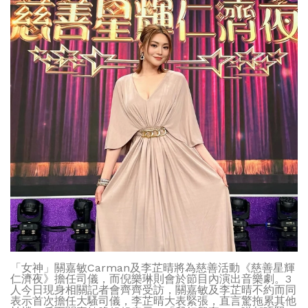
「女神」關嘉敏Carman及李芷晴將為慈善活動《慈善星輝
仁濟夜》擔任司儀，而倪樂琳則會於節目內演出音樂劇。3
人今日現身相關記者會齊齊受訪，關嘉敏及李芷晴不約而同
表示首次擔任大騷司儀，李芷晴大表緊張，直言驚拖累其他