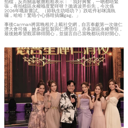
拍檔，反而關嘉敏膽粗粗表示：「我好興奮，一啲都唔緊
張，有拍檔區永權喺度驚咩呀？拋過波畀佢先，今次係
2026年嘅新嘗試。（妳執生叻唔叻？）跌咗件衫咪識執
囉，哈哈！驚唔小心係咁搞爛gag。」
事後Carman將當晚相片上載社交網，自言奉獻第一次做仁
濟大會司儀，她多謝監製與仁濟信任，亦多謝區永權帶領，
最後她希望觀眾睇得開心，並揚言自己當晚都玩得好開心。