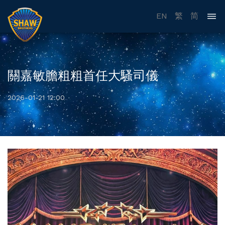
EN
繁
简
關嘉敏膽粗粗首任大騷司儀
2026-01-21 12:00