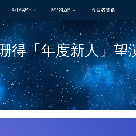
影視製作
關於我們
投資者關係
麗珊得「年度新人」望