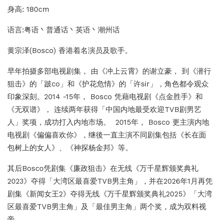
身高: 180cm
语言:粤语丶普通话丶英语丶潮州话
黄宗泽(Bosco) 香港着名演员及歌手。
早年拍摄多部电视剧集， 由《冲上云霄》的谢立豪， 到《潜行
狙击》的「跛co」和《护花危情》的「许sir」，角色都令观众
印象深刻。2014 -15年， Bosco 凭藉电视剧《点金胜手》和
《无双谱》， 连续两年获得「中国内地最受欢迎TVB剧男艺
人」奖项，成功打入内地市场。 2015年， Bosco 更主演内地
电视剧《偏偏喜欢你》，继後一直主演不同剧集包括《长在面
包树上的女人》、《神探杨金邦》等。
其后Bosco凭剧集《廉政狙击》在无线《万千星辉颁奖典礼
2023》夺得「大湾区最喜爱TVB男主角」，并在2026年1月再凭
剧集《新闻女王2》夺得无线《万千星辉颁奖典礼2025》「大湾
区最喜爱TVB男主角」及「最佳男主角」两个奖，成为双料视
帝。