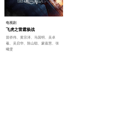
电视剧
飞虎之雷霆极战
苗侨伟、黄宗泽、马国明、吴卓
羲、吴启华、陈山聪、蒙嘉慧、张
曦雯