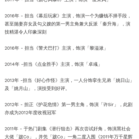
2016年 - 担当《幕后玩家》主演，饰演一个为赚钱不择手段，
甚至抛妻弃女及勾义嫂的第一男主角兼大反派「秦升海」，演
技精湛令人印象深刻
2016年 - 担当《警犬巴打》主演，饰演「黎溢湫」
2014年 -担当《点金胜手》主演，饰演「卓彧」
2013年 -担当《好心作怪》主演，一人分饰挛生兄弟「姚日山」
及「姚月山」，演技受到好评。
2012年 - 担正《护花危情》第一男主角，饰演「许Sir」，此剧
亦成为2012年度收视冠军
2011年 - 于热门剧集《潜行狙击》再次尝试奸角，饰演黑社会
大佬「跛Co」，并凭「跛Co」一角二度入围《2011年万千星辉