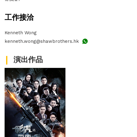
工作接洽
Kenneth Wong
kenneth.wong@shawbrothers.hk
演出作品