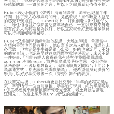
秀大獎」，身為聲秀導師的胡鴻鈞(Hubert)於賽前在社交網
好感慨的寫下一篇肺腑之言，對旗下之學員感到依依不捨。
Hubert表示回顧由《聲秀》海選到決賽，原來已經歷半年
時間，除了投入心機與時間外，竟然發現「皇帝唔急太監急
的感覺都幾過癮」，Hubert寫上:「好似個老豆對住啲仔女
咁，睇住佢地就好似睇番想當年嘅自己，一直以來有幸身邊
都有好多人為我著緊為我好，所以宜家就會好想啲後輩條路
可以行得順暢啲輕鬆啲」。
Hubert又多謝學員經常聽他亂講一大堆無聊話，希望當中
有些內容對他們是有用的，他自言首次為人師表，所講的未
必啱聽，但肯定是字字都是從心出發，好的他會認同，不好
的他會直講，他認為早點適應同面對批評與否定，未必不是
一件好事:「可能有啲人會覺得我有時對住我嘅學員講嘅
comment有啲mean，首先係度講聲唔好意思，令到你聽
落唔舒服，不過我都幾肯定，我同我學員之間喺台上同台下
嘅溝通方式，都應該係充滿歡樂嘅」。他希望晉身到決賽的
學員可以好好享受最後一次《聲秀》舞台的表演。
在決賽完結後，Hubert再更新社交網:「半年的旅程完滿結
束，辛苦晒每一位台前幕後，恭喜晒每學員，終於畢業啦喂
! 係度祝福將來繼續披荊斬棘發光發亮，老土野就唔講啦，
江湖見 !」他還上載學員Emily所送的感謝卡。