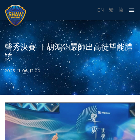
EN
繁
简
聲秀決賽 ︳胡鴻鈞嚴師出高徒望能體
諒
2025-11-06 12:00