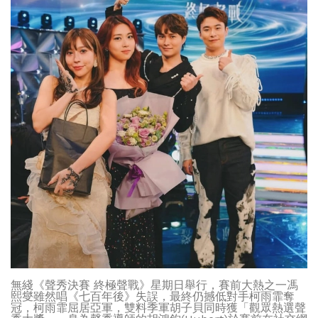
無綫《聲秀決賽 終極聲戰》星期日舉行，賽前大熱之一馮
熙燮雖然唱《七百年後》失誤，最終仍撼低對手柯雨霏奪
冠，柯雨霏屈居亞軍，雙料季軍胡子貝同時獲「觀眾熱選聲