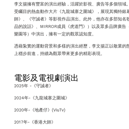
李文揚擁有豐富的演出經驗，活躍於影視、廣告等多個領域
受矚目的熱血動作大片《九龍城寨之圍城》，展現其獨特銀
師》、《守誠者》等影視作品演出。此外，他亦在多部知名
品的說話》、MIRROR成員《虎道門》）以及眾多品牌廣告（如
樂園等）中演出，擁有一定的觀眾認知度。
憑藉紮實的運動背景和多樣的演出經歷，李文揚正以敬業的
上穩步前進，持續為觀眾帶來更多的精彩表現。
電影及電視劇演出
2025年 -《守誠者》
2024年-《九龍城寨之圍城》
2020年-《地產仔》(ViuTv)
2017年-《香港大師》