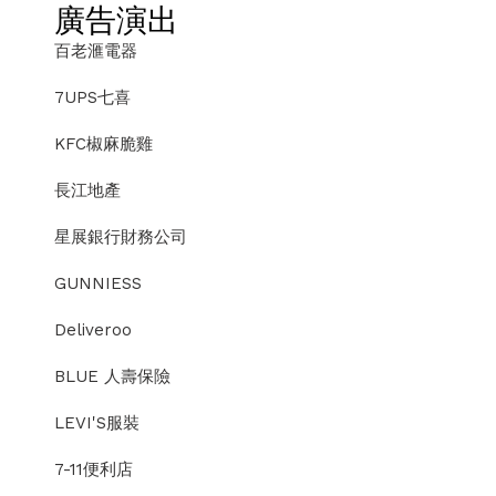
廣告演出
百老滙電器
7UPS七喜
KFC椒麻脆雞
長江地產
星展銀行財務公司
GUNNIESS
Deliveroo
BLUE 人壽保險
LEVI'S服裝
7-11便利店