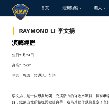
首頁
最新動態
藝人
RAYMOND LI 李文揚
演藝經歷
生日:9月24日
身高:175cm
語言：粵語、普通話、英語
李文揚，是一位形象硬朗、充满活力的香港男演員。擁有泰拳、
好，鍛鍊出健碩體魄與敏捷身手，這為其動作戲份奠定了良