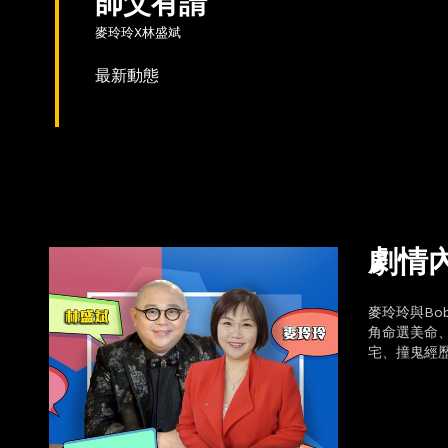
師父有請
麥玲玲X林盛斌
最新動態
劇情
麥玲玲與B
角命選美命
宅、撞鬼經