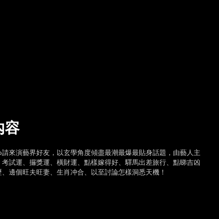
內容
ob請來演藝界好友，以玄學角度傾盡最潮最爆最貼身話題，由藝人主
、考試運、攞獎運、橫財運、點樣嫁得好、驛馬出差旅行、點睇吉凶
歷、邊個旺夫旺妻、生肖冲合、以至討論怎樣洞悉天機！