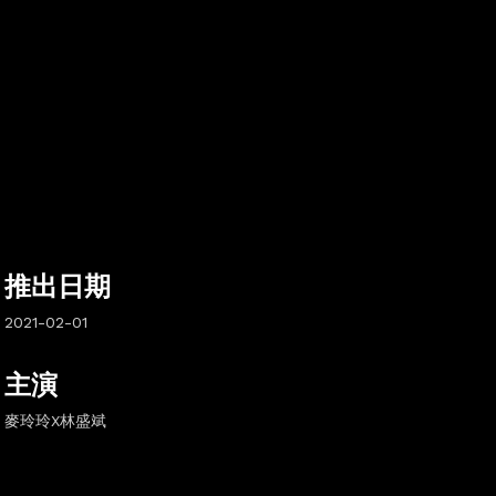
推出日期
2021-02-01
主演
麥玲玲X林盛斌